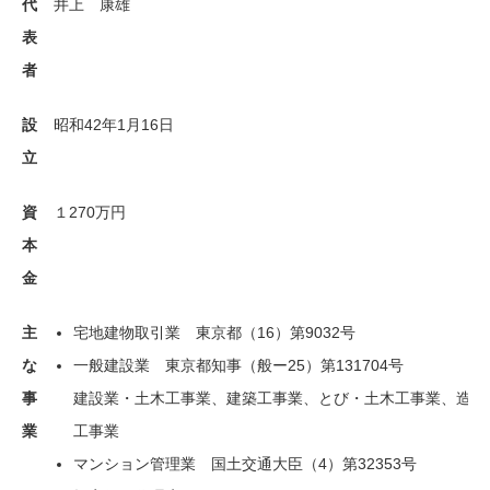
代
井上 康雄
表
者
設
昭和42年1月16日
立
資
１270万円
本
金
主
宅地建物取引業 東京都（16）第9032号
な
一般建設業 東京都知事（般ー25）第131704号
事
建設業・土木工事業、建築工事業、とび・土木工事業、造園
業
工事業
マンション管理業 国土交通大臣（4）第32353号